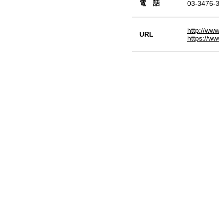
電 話
03-3476-
http://ww
URL
https://ww