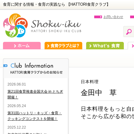
食育に関する情報・食育の実践なら 【HATTORI食育クラブ】
お問い合わせ
ホーム
食育クラブとは？
What's 食育
食
日本料理
2026.06.01
金田中 草
第21回食育推進全国大会 in とちぎ
開催！
2026.05.24
日本料理をもっと自
第31回ハットリ・キッズ・食育・
そこから広がる和の
クッキングコンテストを開催！
2025.12.22