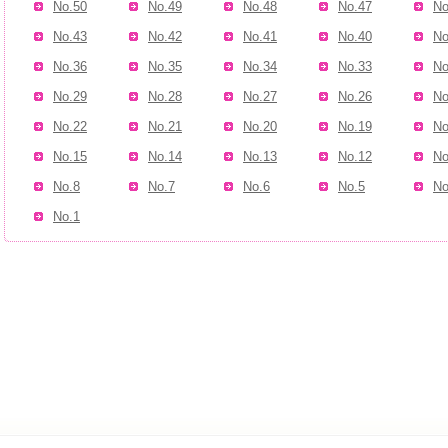
No.50
No.49
No.48
No.47
No
No.43
No.42
No.41
No.40
No
No.36
No.35
No.34
No.33
No
No.29
No.28
No.27
No.26
No
No.22
No.21
No.20
No.19
No
No.15
No.14
No.13
No.12
No
No.8
No.7
No.6
No.5
No
No.1