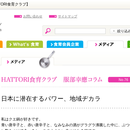
ORI食育クラブ】
お問い合わせ
サイトマップ
絞り込
What's 食育
食育会員企業
メディア
No.76
日本に潜在するパワー、地域ヂカラ
私はクエ鍋が好きです。
青い唐辛子と、赤い唐辛子と、なみなみの酒がグラグラ沸騰した中に、ぶつ