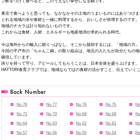
ン酢をつけて食べると、このうえない幸せになる鍋です。
東京で食べようと思っても、なかなかその土地のうまいものにはありつけま
とれる地域の水や食材と一緒に料理するから、おいしさが倍増するのです。
地域のチカラは計り知れないものです。
これからは食材、人材、エネルギーも地産地消が求められる時代。
今は海外からの輸入に頼りっぱなし、そこから脱却するには、「地域の力」
今回の平戸市の「ちゃんこ鍋」の取り組みは、地元の人たちが自分たちの地
確信しています。
誇りを持って守り、アピールしてもらうことは、日本全体を盛り上げます。
HATTORI食育クラブでは、地域ならではの食材の活かすこと、伝えてい
No.78
No.77
No.76
No.75
No
No.71
No.70
No.69
No.68
No
No.64
No.63
No.62
No.61
No
No.57
No.56
No.55
No.54
No