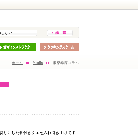
みしない
インストラクター
スクーリング
ホーム
Media
服部幸應コラム
切りにした骨付きクエを入れ引き上げてポ