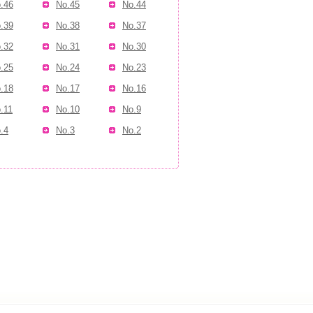
.46
No.45
No.44
.39
No.38
No.37
.32
No.31
No.30
.25
No.24
No.23
.18
No.17
No.16
.11
No.10
No.9
.4
No.3
No.2