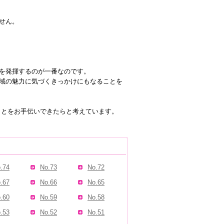
せん。
を発揮するのが一番なのです。
域の魅力に気づくきっかけにもなることを
くことをお手伝いできたらと考えています。
.74
No.73
No.72
.67
No.66
No.65
.60
No.59
No.58
.53
No.52
No.51