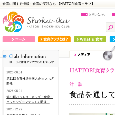
食育に関する情報・食育の実践なら 【HATTORI食育クラブ】
お問い合わせ
ホーム
食育クラブとは？
What's 食育
食
2026.06.01
第21回食育推進全国大会 in とちぎ
開催！
2026.05.24
食品を通し
第31回ハットリ・キッズ・食育・
クッキングコンテストを開催！
2025.12.22