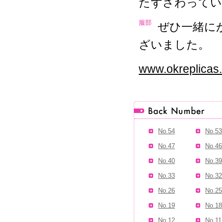
たずさわってい
服部
ぜひ一緒に
ざいました。
www.okreplicas
No.54
No.53
No.47
No.46
No.40
No.39
No.33
No.32
No.26
No.25
No.19
No.18
No.12
No.11