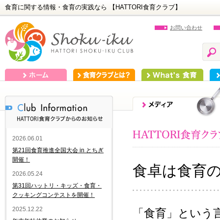
食育に関する情報・食育の実践なら 【HATTORI食育クラブ】
お問い合わせ
ホーム
食育クラブとは？
What's 食育
食
2026.06.01
第21回食育推進全国大会 in とちぎ
開催！
食卓は食育
2026.05.24
第31回ハットリ・キッズ・食育・
クッキングコンテストを開催！
2025.12.22
「食育」という