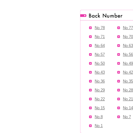
No.78
No.77
No.71
No.70
No.64
No.63
No.57
No.56
No.50
No.49
No.43
No.42
No.36
No.35
No.29
No.28
No.22
No.21
No.15
No.14
No.8
No.7
No.1